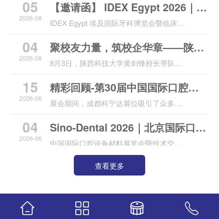
05
际口腔展
大
【邀请函】 IDEX Egypt 2026｜埃
2026-08
及国际口腔展
IDEX Egypt 埃及国际牙科博览会暨临床大
会，是北非及非洲大陆体量领先、行业认
04
聚校友力量，筑校企华章——陕西
可度顶尖的国际牙科商贸与学术盛会，亦
是环地中海区域标杆级齿科交流平台。
2026-08
科技大学走访成都科宁达材料，深
8月3日，陕西科技大学黄剑锋校长带队，
一行十人到访校友企业成都科宁达材料有
化产学研与人才共育合作
15
精彩回顾-第30届中国国际口腔设
限公司开展走访交流，双方依托校友纽
带，共叙校友情、共探新合作、共谋人才
2026-06
备材料展览会暨技术交流会
展会期间，成都科宁达展位吸引了众多专
新发展。
业观众的驻足交流。来自全球多个地区的
04
Sino-Dental 2026｜北京国际口腔
经销商、义齿加工厂、齿科实验室、3D打
印中心以及口腔医生纷纷前来咨询，对我
2026-06
展邀请函
中国国际口腔设备材料展览会暨技术交流
们的材料产品表现出浓厚兴趣。
会，是国内体量最大、行业认可度顶尖的
查看更多
口腔专业商贸与学术盛会，亦是亚太地区
标杆级齿科交流平台。