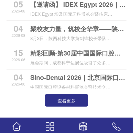
05
际口腔展
大
【邀请函】 IDEX Egypt 2026｜埃
2026-08
及国际口腔展
IDEX Egypt 埃及国际牙科博览会暨临床大
会，是北非及非洲大陆体量领先、行业认
04
聚校友力量，筑校企华章——陕西
可度顶尖的国际牙科商贸与学术盛会，亦
是环地中海区域标杆级齿科交流平台。
2026-08
科技大学走访成都科宁达材料，深
8月3日，陕西科技大学黄剑锋校长带队，
一行十人到访校友企业成都科宁达材料有
化产学研与人才共育合作
15
精彩回顾-第30届中国国际口腔设
限公司开展走访交流，双方依托校友纽
带，共叙校友情、共探新合作、共谋人才
2026-06
备材料展览会暨技术交流会
展会期间，成都科宁达展位吸引了众多专
新发展。
业观众的驻足交流。来自全球多个地区的
04
Sino-Dental 2026｜北京国际口腔
经销商、义齿加工厂、齿科实验室、3D打
印中心以及口腔医生纷纷前来咨询，对我
2026-06
展邀请函
中国国际口腔设备材料展览会暨技术交流
们的材料产品表现出浓厚兴趣。
会，是国内体量最大、行业认可度顶尖的
查看更多
口腔专业商贸与学术盛会，亦是亚太地区
标杆级齿科交流平台。